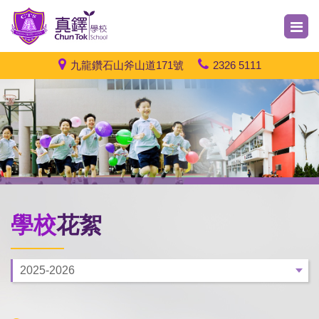
九龍鑽石山斧山道171號
2326 5111
學校
花絮