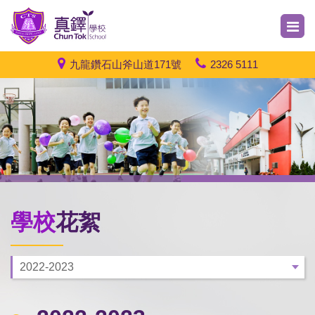
九龍鑽石山斧山道171號
2326 5111
學校
花絮