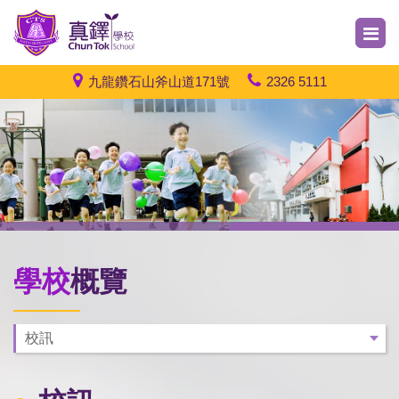
九龍鑽石山斧山道171號
2326 5111
學校
概覽