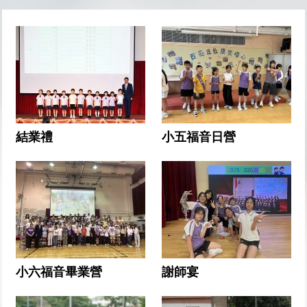
結業禮
小五福音日營
小六福音畢業營
謝師宴