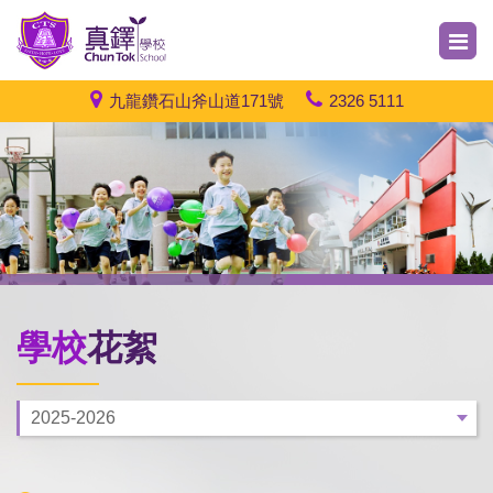
九龍鑽石山斧山道171號
2326 5111
學校
花絮