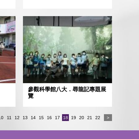
參觀科學館八大．尋龍記專題展
覽
10
11
12
13
14
15
16
17
18
19
20
21
22
>