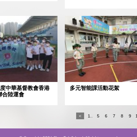
23年度中華基督教會香港
多元智能課活動花絮
聯合陸運會
<
1..
5
6
7
8
9