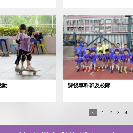
活動
課後專科班及校隊
<
1
2
3
4