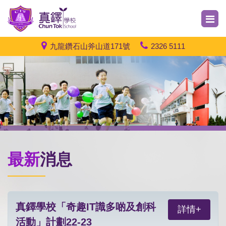
九龍鑽石山斧山道171號
2326 5111
最新
消息
真鐸學校「奇趣IT識多啲及創科
詳情+
活動」計劃22-23