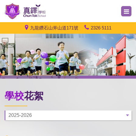
九龍鑽石山斧山道171號
2326 5111
學校
花絮