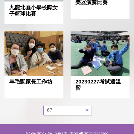
樂器演奏比賽
九龍北區小學校際女
子籃球比賽
羊毛氈家長工作坊
20230227考試週溫
習
© Copyright 2026 Chun Tok School. All rights reserved.