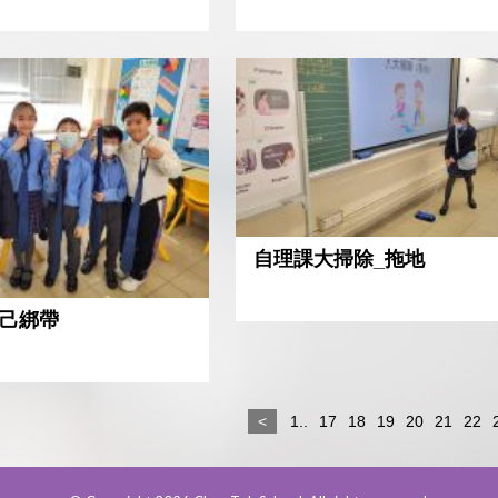
自理課大掃除_拖地
自己綁帶
<
1..
17
18
19
20
21
22