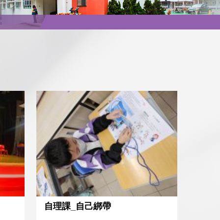
自理課_自己綁帶