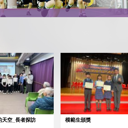
的天空_長者探訪
模範生頒獎