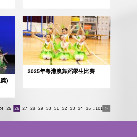
2025年粵港澳舞蹈學生比賽
奬)
24
25
26
27
28
29
30
31
32
33
34
35
..101
>