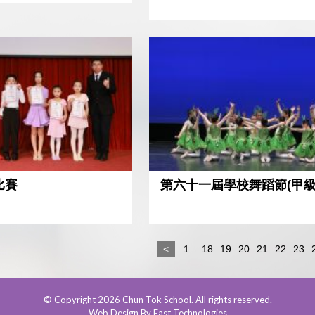
比賽
第六十一屆學校舞蹈節(甲級
<
1..
18
19
20
21
22
23
© Copyright 2026 Chun Tok School. All rights reserved.
Web Design By East Technologies